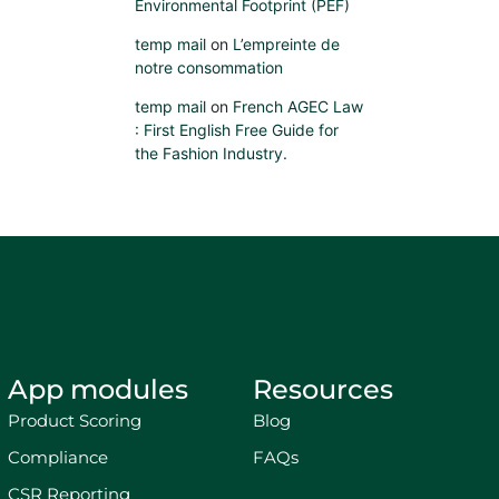
Environmental Footprint (PEF)
temp mail
on
L’empreinte de
notre consommation
temp mail
on
French AGEC Law
: First English Free Guide for
the Fashion Industry.
App modules
Resources
Product Scoring
Blog
Compliance
FAQs
CSR Reporting